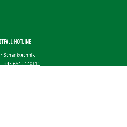
OTFALL-HOTLINE
r Schanktechnik
l. +43-664-2140111
itere Informationen
r Bestellungen
l. +43-5572-3777-800
itere Informationen