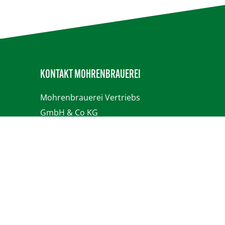
KONTAKT MOHRENBRAUEREI
Mohrenbrauerei
Vertriebs
GmbH & Co KG
Dr.-Waibel-Straße 2
A-6850 Dornbirn
Tel. +43-5572-3777-0
Fax: +43-5572-3777-4139
info@mohrenbrauerei.at
bestellung@mohrenbrauerei.at