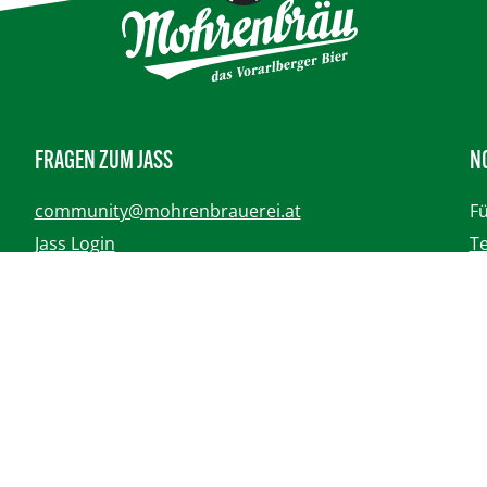
FRAGEN ZUM JASS
N
community@mohrenbrauerei.at
Fü
Jass Login
Te
We
WEITERFÜHRENDE LINKS
Fü
Karriere
Te
Anliegen zu unseren Produkten
We
AGB
Datenschutzerklärung
Impressum