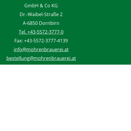
GmbH & Co KG
Dr.-Waibel-Straße 2
A-6850 Dornbirn
Tel. +43-5572-3777-0
Fax: +43-5572-3777-4139
info@mohrenbrauerei.at
bestellung@mohrenbrauerei.at
FRAGEN ZUM JASS
community@mohrenbrauerei.at
Jass Login
WEITERFÜHRENDE LINKS