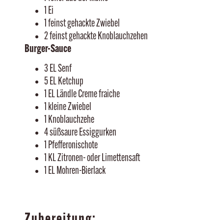
1 Ei
1 feinst gehackte Zwiebel
2 feinst gehackte Knoblauchzehen
Burger-Sauce
3 EL Senf
5 EL Ketchup
1 EL Ländle Creme fraiche
1 kleine Zwiebel
1 Knoblauchzehe
4 süßsaure Essiggurken
1 Pfefferonischote
1 KL Zitronen- oder Limettensaft
1 EL Mohren-Bierlack
Zubereitung: