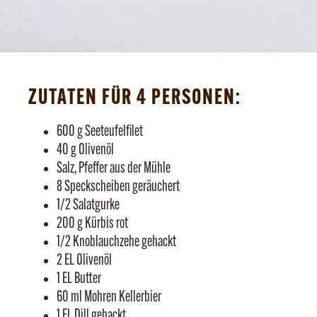
ZUTATEN FÜR 4 PERSONEN:
600 g Seeteufelfilet
40 g Olivenöl
Salz, Pfeffer aus der Mühle
8 Speckscheiben geräuchert
1/2 Salatgurke
200 g Kürbis rot
1/2 Knoblauchzehe gehackt
2 EL Olivenöl
1 EL Butter
60 ml Mohren Kellerbier
1 EL Dill gehackt