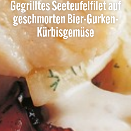
Gegrilltes Seeteufelfilet auf
geschmorten Bier-Gurken-
Kürbisgemüse