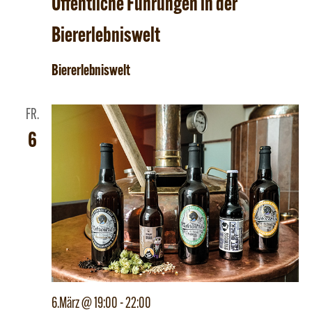
Öffentliche Führungen in der
Biererlebniswelt
Biererlebniswelt
FR.
6
6.März @ 19:00
-
22:00