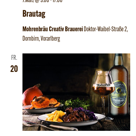
7.März @ 9:00
-
17:00
Brautag
Mohrenbräu Creativ Brauerei
Doktor-Waibel-Straße 2,
Dornbirn, Vorarlberg
FR.
20