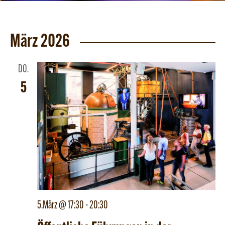
März 2026
DO.
5
5.März @ 17:30
-
20:30