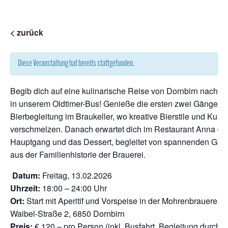
< zurück
Diese Veranstaltung hat bereits stattgefunden.
Begib dich auf eine kulinarische Reise von Dornbirn nach R
in unserem Oldtimer-Bus! Genieße die ersten zwei Gänge mi
Bierbegleitung im Braukeller, wo kreative Bierstile und Kulin
verschmelzen. Danach erwartet dich im Restaurant Anna de
Hauptgang und das Dessert, begleitet von spannenden Ges
aus der Familienhistorie der Brauerei.
Datum:
Freitag, 13.02.2026
Uhrzeit:
18:00 – 24:00 Uhr
Ort:
Start mit Aperitif und Vorspeise in der Mohrenbrauerei, D
Waibel-Straße 2, 6850 Dornbirn
Preis:
€ 120,– pro Person (inkl. Busfahrt, Begleitung durch 