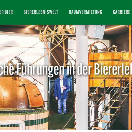
ER BIER
BIERERLEBNISWELT
RAUMVERMIETUNG
KARRIERE
iche Führungen in der Biererle