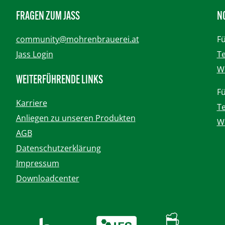
FRAGEN ZUM JASS
N
community@mohrenbrauerei.at
Fü
Jass Login
Te
We
WEITERFÜHRENDE LINKS
Fü
Karriere
Te
Anliegen zu unseren Produkten
We
AGB
Datenschutzerklärung
Impressum
Downloadcenter