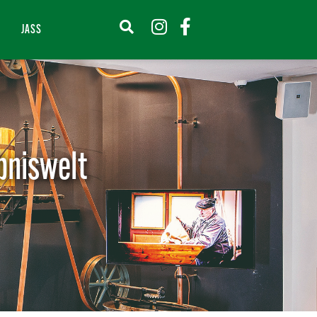
JASS
bniswelt