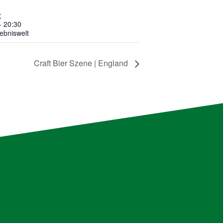
z
- 20:30
lebniswelt
Craft Bier Szene | England