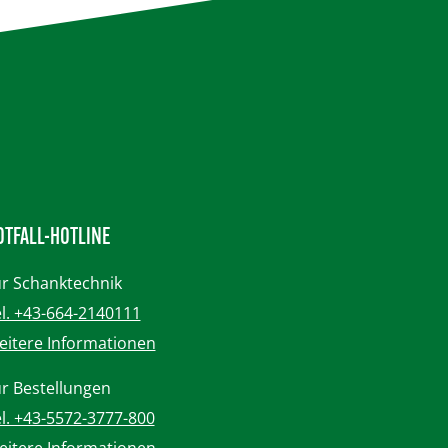
OTFALL-HOTLINE
r Schanktechnik
l. +43-664-2140111
itere Informationen
r Bestellungen
l. +43-5572-3777-800
itere Informationen