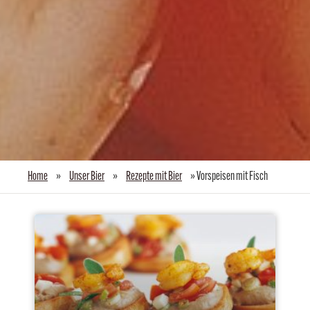
Home
»
Unser Bier
»
Rezepte mit Bier
»
Vorspeisen mit Fisch